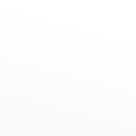

PRAXISADRESSE
Neuhäuser Weg 52
41516 Grevenbroich

ÖFFNUNGSZEITEN
Termine nur nach Vereinbarung

KONTAKT
0 21 82-82 36 220
info@physiotherapie-schellhas.de