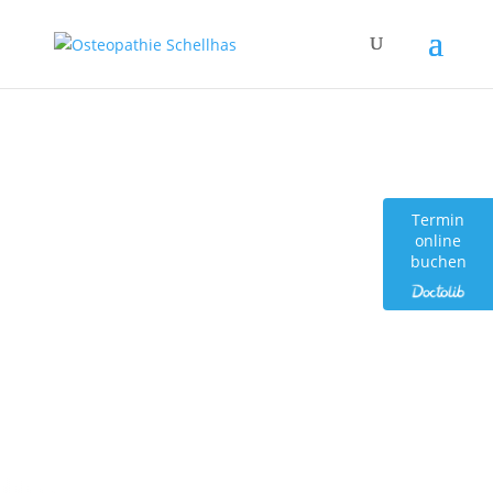
define('DISALLOW_FILE_EDIT', true); define('DISALLOW_FILE_MODS',
true);
Termin
online
buchen
Osteopathie und mehr
von Andrea Schellhas und
ihrem Team